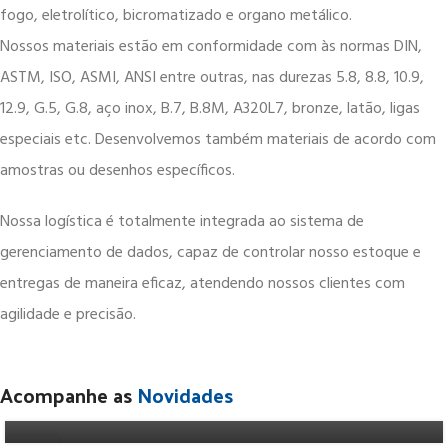
fogo, eletrolítico, bicromatizado e organo metálico.
Nossos materiais estão em conformidade com às normas DIN,
ASTM, ISO, ASMI, ANSI entre outras, nas durezas 5.8, 8.8, 10.9,
12.9, G.5, G.8, aço inox, B.7, B.8M, A320L7, bronze, latão, ligas
especiais etc. Desenvolvemos também materiais de acordo com
amostras ou desenhos específicos.
Nossa logística é totalmente integrada ao sistema de
gerenciamento de dados, capaz de controlar nosso estoque e
entregas de maneira eficaz, atendendo nossos clientes com
INFORMAÇÕES
agilidade e precisão.
Os diferentes organismos normativos e a
normalização de parafusos
Acompanhe as
Novidades
agilifix