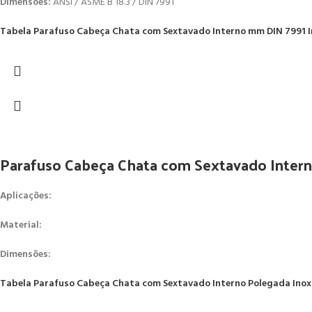
Dimensões:
ANSI / ASME B 18.3 / DIN 7991
Tabela Parafuso Cabeça Chata com Sextavado Interno mm DIN 7991 I
Parafuso Cabeça Chata com Sextavado Inter
Aplicações:
Material:
Dimensões:
Tabela Parafuso Cabeça Chata com Sextavado Interno Polegada Inox