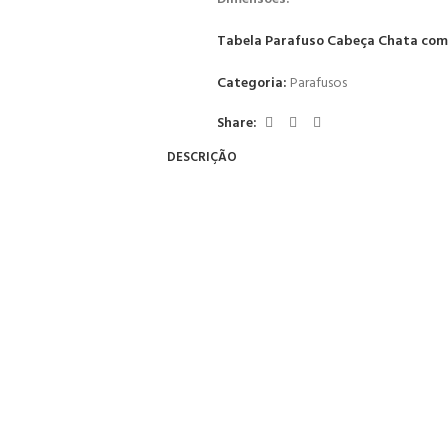
Tabela Parafuso Cabeça Chata com
Categoria:
Parafusos
Share:
DESCRIÇÃO