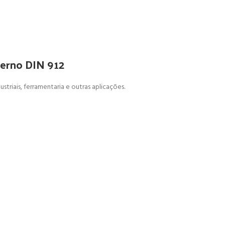
terno DIN 912
riais, ferramentaria e outras aplicações.