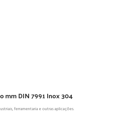
no mm DIN 7991 Inox 304
riais, ferramentaria e outras aplicações.